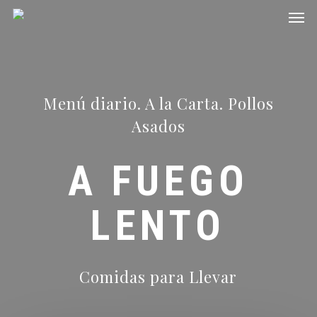
Men
Skip
to
main
content
Menú diario. A la Carta. Pollos
Asados
A FUEGO
LENTO
Comidas para Llevar