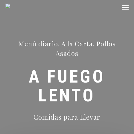
Men
Skip
to
main
content
Menú diario. A la Carta. Pollos
Asados
A FUEGO
LENTO
Comidas para Llevar