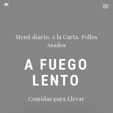
Men
Skip
to
main
content
Menú diario. A la Carta. Pollos
Asados
A FUEGO
LENTO
Comidas para Llevar