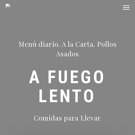
Men
Skip
to
main
content
Menú diario. A la Carta. Pollos
Asados
A FUEGO
LENTO
Comidas para Llevar