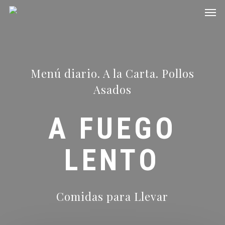
Men
Skip
to
main
content
Menú diario. A la Carta. Pollos
Asados
A FUEGO
LENTO
Comidas para Llevar