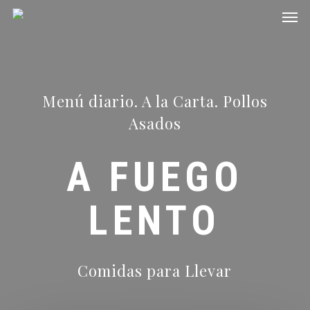
Men
Skip
to
main
content
Menú diario. A la Carta. Pollos
Asados
A FUEGO
LENTO
Comidas para Llevar