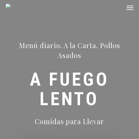
Men
Skip
to
main
content
Menú diario. A la Carta. Pollos
Asados
A FUEGO
LENTO
Comidas para Llevar