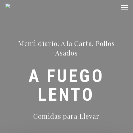
Men
Skip
to
main
content
Menú diario. A la Carta. Pollos
Asados
A FUEGO
LENTO
Comidas para Llevar