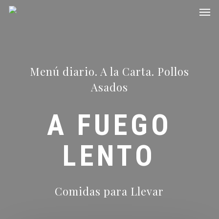
Men
Skip
to
main
content
Menú diario. A la Carta. Pollos
Asados
A FUEGO
LENTO
Comidas para Llevar