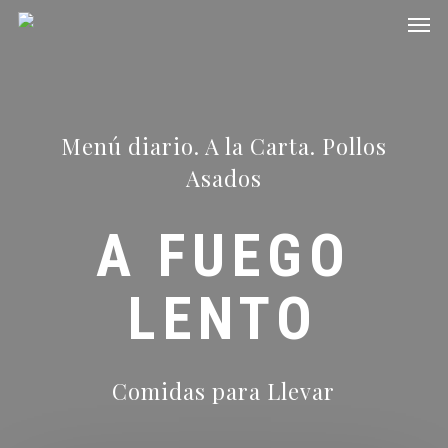
Men
Skip
to
main
content
Menú diario. A la Carta. Pollos
Asados
A FUEGO
LENTO
Comidas para Llevar