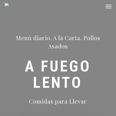
Men
Skip
to
main
content
Menú diario. A la Carta. Pollos
Asados
A FUEGO
LENTO
Comidas para Llevar