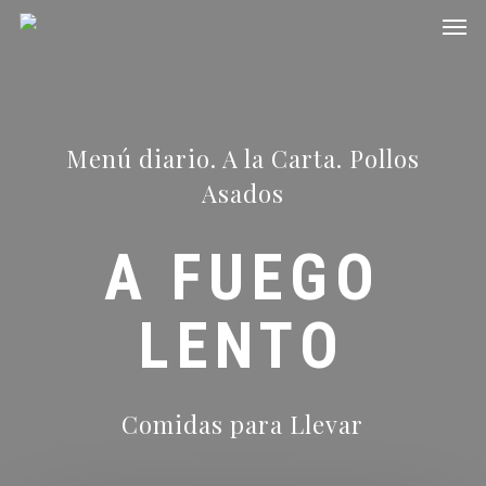
Men
Skip
to
main
content
Menú diario. A la Carta. Pollos
Asados
A FUEGO
LENTO
Comidas para Llevar