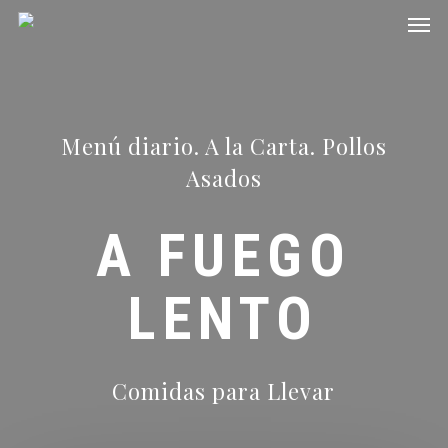
Men
Skip
to
main
content
Menú diario. A la Carta. Pollos
Asados
A FUEGO
LENTO
Comidas para Llevar