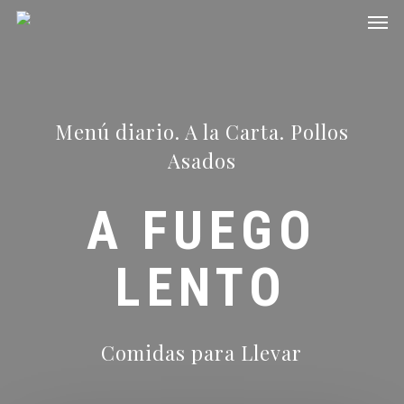
Men
Skip
to
main
content
Menú diario. A la Carta. Pollos
Asados
A FUEGO
LENTO
Comidas para Llevar