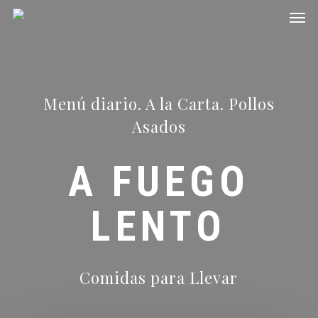
Men
Skip
to
main
content
Menú diario. A la Carta. Pollos
Asados
A FUEGO
LENTO
Comidas para Llevar