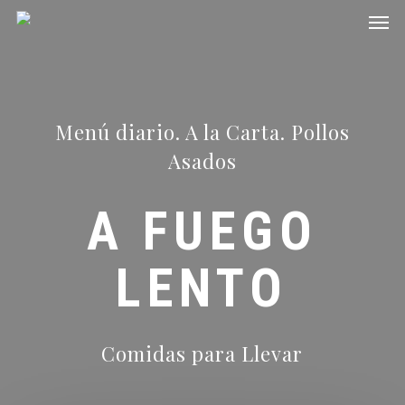
Men
Skip
to
main
content
Menú diario. A la Carta. Pollos
Asados
A FUEGO
LENTO
Comidas para Llevar